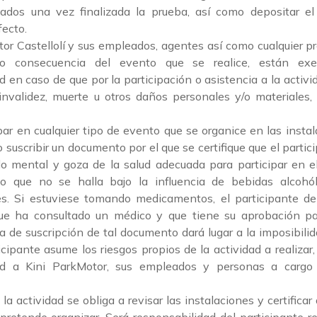
ados una vez finalizada la prueba, así como depositar el 
fecto.
or Castellolí y sus empleados, agentes así como cualquier p
mo consecuencia del evento que se realice, están exe
d en caso de que por la participación o asistencia a la activ
 invalidez, muerte u otros daños personales y/o materiales
ipar en cualquier tipo de evento que se organice en las instal
o suscribir un documento por el que se certifique que el parti
o mental y goza de la salud adecuada para participar en e
mo que no se halla bajo la influencia de bebidas alcohól
es. Si estuviese tomando medicamentos, el participante deb
 que ha consultado un médico y que tiene su aprobación par
ta de suscripción de tal documento dará lugar a la imposibilid
icipante asume los riesgos propios de la actividad a realizar
dad a Kini ParkMotor, sus empleados y personas a cargo
la actividad se obliga a revisar las instalaciones y certifica