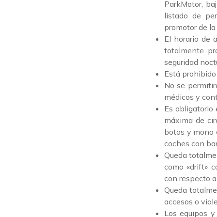
ParkMotor, baj
listado de p
promotor de la 
El horario de 
totalmente pr
seguridad noct
Está prohibido
No se permitir
médicos y contr
Es obligatorio
máxima de circ
botas y mono d
coches con bar
Queda totalment
como «drift» c
con respecto a 
Queda totalmen
accesos o viale
Los equipos y 