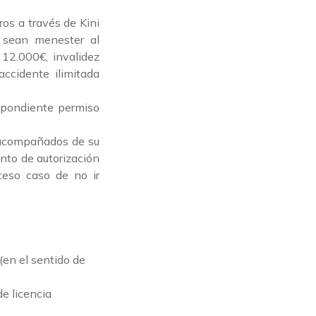
ros a través de Kini
s sean menester al
 12.000€, invalidez
ccidente ilimitada
espondiente permiso
 acompañados de su
ento de autorización
ceso caso de no ir
(en el sentido de
e licencia