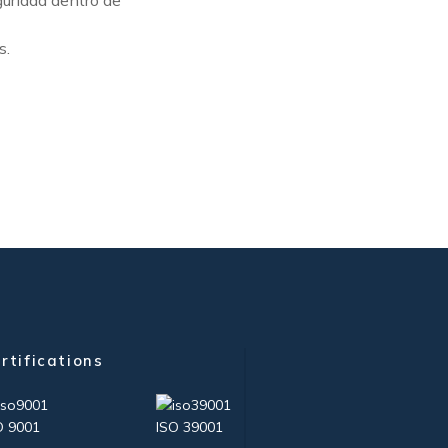
guridad dentro de
s.
rtifications
O 9001
ISO 39001