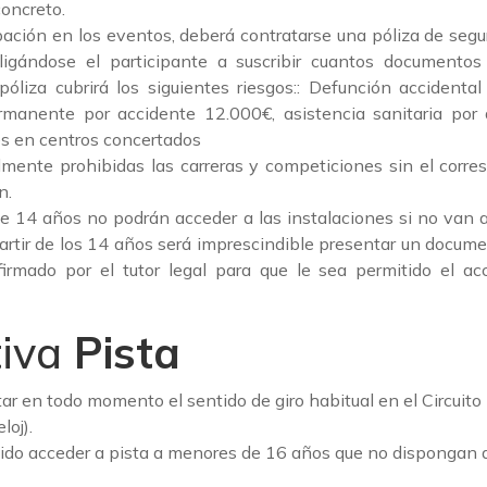
concreto.
ipación en los eventos, deberá contratarse una póliza de segu
ligándose el participante a suscribir cuantos documento
póliza cubrirá los siguientes riesgos:: Defunción accidental
rmanente por accidente 12.000€, asistencia sanitaria por a
s en centros concertados
mente prohibidas las carreras y competiciones sin el corr
n.
e 14 años no podrán acceder a las instalaciones si no van
 partir de los 14 años será imprescindible presentar un docum
irmado por el tutor legal para que le sea permitido el ac
iva
Pista
ar en todo momento el sentido de giro habitual en el Circuito 
loj).
ido acceder a pista a menores de 16 años que no dispongan d