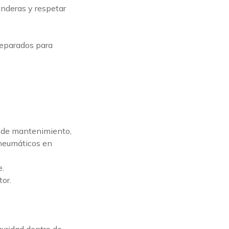
anderas y respetar
reparados para
o de mantenimiento,
 neumáticos en
e.
or.