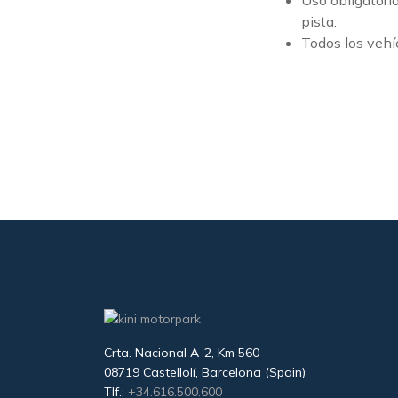
Uso obligatori
pista.
Todos los vehí
Crta. Nacional A-2, Km 560
08719 Castellolí, Barcelona (Spain)
Tlf.:
+34.616.500.600