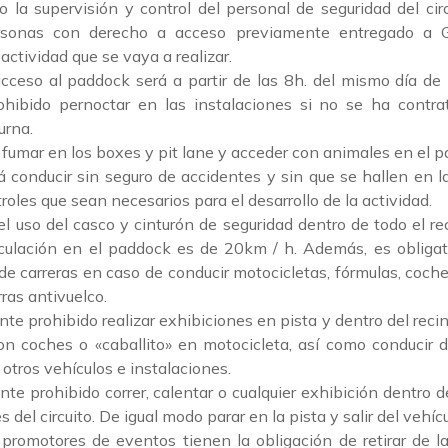
o la supervisión y control del personal de seguridad del circ
ersonas con derecho a acceso previamente entregado a 
actividad que se vaya a realizar.
acceso al paddock será a partir de las 8h. del mismo día de 
ohibido pernoctar en las instalaciones si no se ha contrat
urna.
 fumar en los boxes y pit lane y acceder con animales en el 
á conducir sin seguro de accidentes y sin que se hallen en la
oles que sean necesarios para el desarrollo de la actividad.
 el uso del casco y cinturón de seguridad dentro de todo el re
ulación en el paddock es de 20km / h. Además, es obligato
e carreras en caso de conducir motocicletas, fórmulas, coch
ras antivuelco.
e prohibido realizar exhibiciones en pista y dentro del recinto
on coches o «caballito» en motocicleta, así como conducir 
otros vehículos e instalaciones.
te prohibido correr, calentar o cualquier exhibición dentro d
s del circuito. De igual modo parar en la pista y salir del vehícu
promotores de eventos tienen la obligación de retirar de la