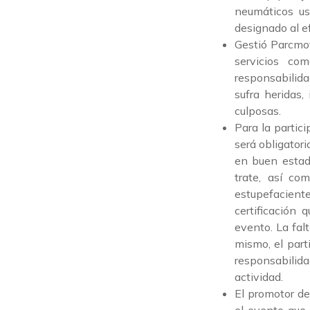
neumáticos us
designado al e
Gestió Parcmot
servicios co
responsabilida
sufra heridas,
culposas.
Para la partic
será obligatori
en buen estad
trate, así co
estupefacient
certificación
evento. La fal
mismo, el part
responsabili
actividad.
El promotor de 