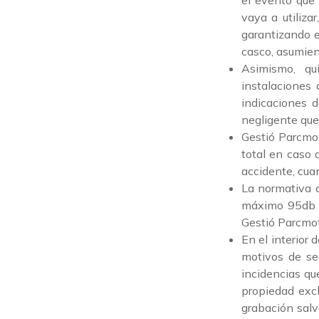
el evento que 
vaya a utiliza
garantizando e
casco, asumien
Asimismo, qu
instalaciones 
indicaciones d
negligente que 
Gestió Parcmot
total en caso
accidente, cuan
La normativa 
máximo 95db a
Gestió Parcmoto
En el interior 
motivos de seg
incidencias qu
propiedad excl
grabación salv