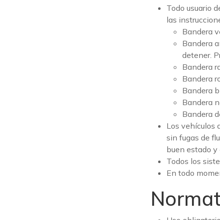
Todo usuario d
las instruccion
Bandera ve
Bandera am
detener. P
Bandera ra
Bandera ro
Bandera bl
Bandera ne
Bandera de
Los vehículos 
sin fugas de f
buen estado y 
Todos los sist
En todo moment
Normat