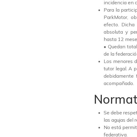
incidencia en 
Para la partic
ParkMotor, ob
efecto. Dicha 
absoluta y pe
hasta 12 mese
• Quedan total
de la federació
Los menores d
tutor legal. A
debidamente f
acompañado.
Normat
Se debe respet
las agujas del re
No está permit
federativa.