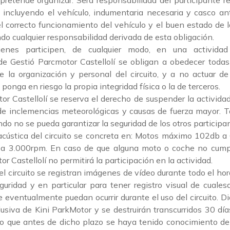
pretende organizar. Será responsabilidad del participante re
r, incluyendo el vehículo, indumentaria necesaria y casco ant
l correcto funcionamiento del vehículo y el buen estado de l
do cualquier responsabilidad derivada de esta obligación.
ienes participen, de cualquier modo, en una actividad
de Gestió Parcmotor Castellolí se obligan a obedecer toda
e la organización y personal del circuito, y a no actuar d
ponga en riesgo la propia integridad física o la de terceros.
or Castellolí se reserva el derecho de suspender la actividad
 de inclemencias meteorológicas y causas de fuerza mayor. 
do no se pueda garantizar la seguridad de los otros participa
acústica del circuito se concreta en: Motos máximo 102db a
 3.000rpm. En caso de que alguna moto o coche no cumpla
r Castellolí no permitirá la participación en la actividad.
del circuito se registran imágenes de vídeo durante todo el hor
uridad y en particular para tener registro visual de cuales
e eventualmente puedan ocurrir durante el uso del circuito. 
usiva de Kini ParkMotor y se destruirán transcurridos 30 día
o que antes de dicho plazo se haya tenido conocimiento del