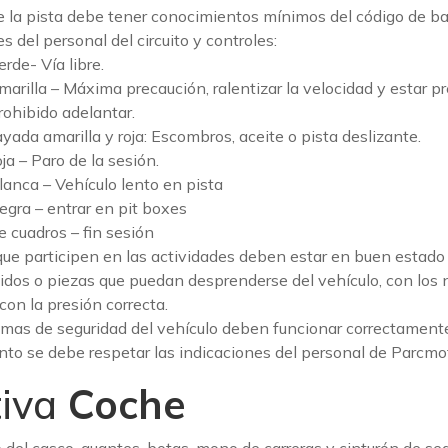
e la pista debe tener conocimientos mínimos del código de b
es del personal del circuito y controles:
rde- Vía libre.
arilla – Máxima precaución, ralentizar la velocidad y estar p
rohibido adelantar.
yada amarilla y roja: Escombros, aceite o pista deslizante.
ja – Paro de la sesión.
anca – Vehículo lento en pista
gra – entrar en pit boxes
 cuadros – fin sesión
que participen en las actividades deben estar en buen estad
luidos o piezas que puedan desprenderse del vehículo, con los
con la presión correcta.
emas de seguridad del vehículo deben funcionar correctament
o se debe respetar las indicaciones del personal de Parcmot
iva
Coche