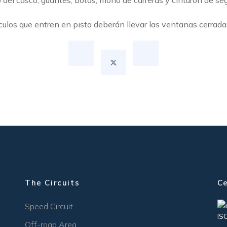
o del casco, guantes, botas, mono de carreras y cinturón de se
culos que entren en pista deberán llevar las ventanas cerrada
The Circuits
Ce
Speed Circuit
IS
Off-road Area