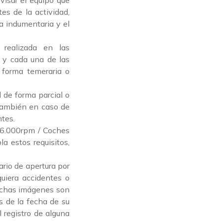
visar el equipo que
es de la actividad,
a indumentaria y el
 realizada en las
s y cada una de las
e forma temeraria o
 de forma parcial o
También en caso de
ntes.
 6.000rpm / Coches
 estos requisitos,
ario de apertura por
quiera accidentes o
Dichas imágenes son
s de la fecha de su
 registro de alguna