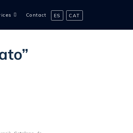
vices
Contact
ES
CAT
ato”