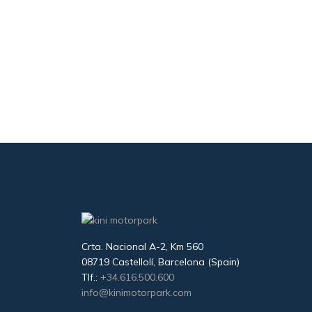
Crta. Nacional A-2, Km 560
08719 Castellolí, Barcelona (Spain)
Tlf.:
+34.616.500.600
info@kinimotorpark.com