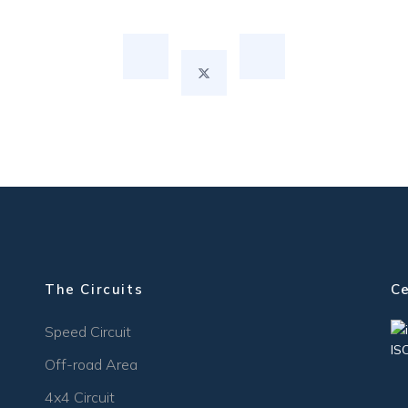
The Circuits
Ce
Speed Circuit
IS
Off-road Area
4x4 Circuit