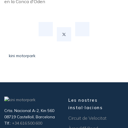
kini motorpark
Les nostres
instal·lacions
Crta. Nacional A-2, Km 560
08719 Castellolí, Barcelona
Circuit de Velocitat
Tlf.:
+34.616.500.600