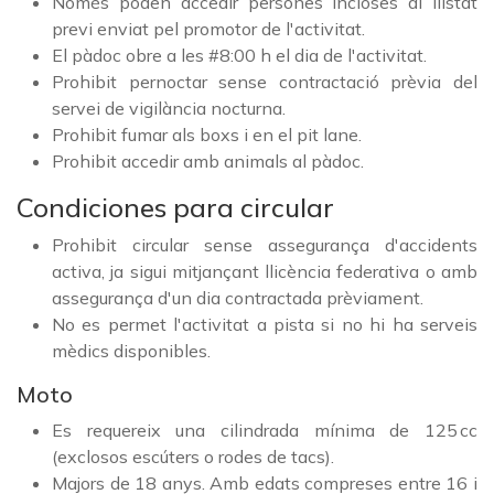
Només poden accedir persones incloses al llistat
previ enviat pel promotor de l'activitat.
El pàdoc obre a les #8:00 h el dia de l'activitat.
Prohibit pernoctar sense contractació prèvia del
servei de vigilància nocturna.
Prohibit fumar als boxs i en el pit lane.
Prohibit accedir amb animals al pàdoc.
Condiciones para circular
Prohibit circular sense assegurança d'accidents
activa, ja sigui mitjançant llicència federativa o amb
assegurança d'un dia contractada prèviament.
No es permet l'activitat a pista si no hi ha serveis
mèdics disponibles.
Moto
Es requereix una cilindrada mínima de 125 cc
(exclosos escúters o rodes de tacs).
Majors de 18 anys. Amb edats compreses entre 16 i