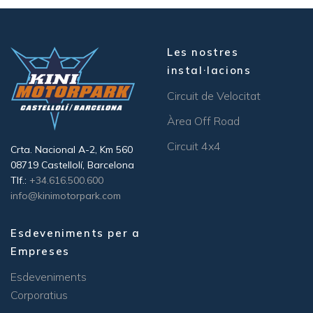
Les nostres
instal·lacions
Circuit de Velocitat
Àrea Off Road
Circuit 4x4
Crta. Nacional A-2, Km 560
08719 Castellolí, Barcelona
Tlf.:
+34.616.500.600
info@kinimotorpark.com
Esdeveniments per a
Empreses
Esdeveniments
Corporatius