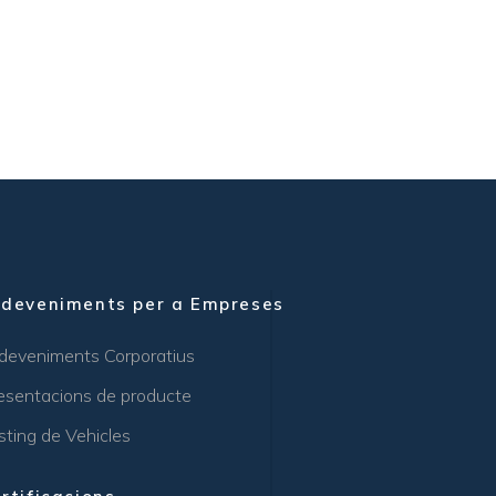
sdeveniments per a Empreses
deveniments Corporatius
esentacions de producte
sting de Vehicles