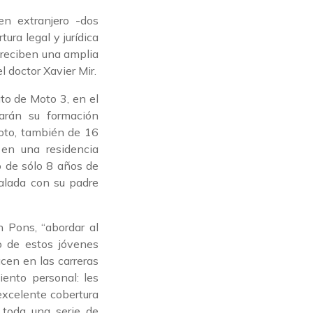
en extranjero -dos
ura legal y jurídica
 reciben una amplia
l doctor Xavier Mir.
to de Moto 3, en el
arán su formación
loto, también de 16
á en una residencia
o de sólo 8 años de
ualada con su padre
n Pons, “abordar al
o de estos jóvenes
cen en las carreras
ento personal: les
 excelente cobertura
 toda una serie de