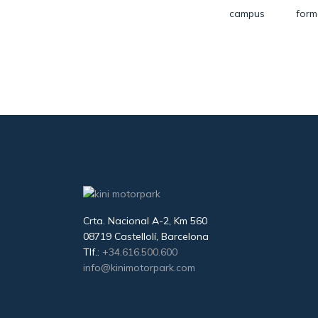
campus
form
Crta. Nacional A-2, Km 560
08719 Castellolí, Barcelona
Tlf.:
+34.616.500.600
info@kinimotorpark.com