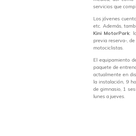
servicios que comp
Los jóvenes cuentan
etc. Además, tambi
Kini MotorPark
: 
previa reserva-, d
motociclistas.
El equipamiento d
paquete de entrena
actualmente en dis
la instalación, 9 
de gimnasio, 1 ses
lunes a jueves.