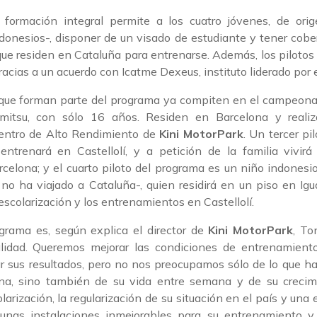
formación integral permite a los cuatro jóvenes, de orig
onesios-, disponer de un visado de estudiante y tener cobert
que residen en Cataluña para entrenarse. Además, los pilotos
acias a un acuerdo con Icatme Dexeus, instituto liderado por e
 que forman parte del programa ya compiten en el campeona
mitsu, con sólo 16 años. Residen en Barcelona y realiz
entro de Alto Rendimiento de
Kini MotorPark
. Un tercer pi
entrenará en Castellolí, y a petición de la familia vivir
arcelona; y el cuarto piloto del programa es un niño indonesi
no ha viajado a Cataluña-, quien residirá en un piso en Ig
 escolarización y los entrenamientos en Castellolí.
ograma es, según explica el director de
Kini MotorPark
, To
alidad. Queremos mejorar las condiciones de entrenamient
ar sus resultados, pero no nos preocupamos sólo de lo que ha
na, sino también de su vida entre semana y de su crecimi
arización, la regularización de su situación en el país y una
unas instalaciones inmejorables para su entrenamiento y