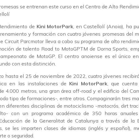
 Rendimiento de
Kini MotorPark
, en Castellolí (Anoia), ha 
trenamiento y formación con cuatro jóvenes promesas del mo
e Circuit Parcmotor lleva a cabo su programa de alto rendimie
oción de talento Road to MotoGPTM de Dorna Sports, emp
Campeonato de MotoGP. El centro anoiense es el único en
undo con esta distinción.
o hasta el 25 de noviembre de 2022, cuatro jóvenes recibi
ica en las instalaciones de
Kini MotorPark
, que cuenta
e 4.000 metros, una gran área off-road y el edificio del C
todo tipo de formaciones-, entre otros. Compaginarán tres 
 diferentes disciplinas de motociclismo -motocrós, dirt track y
alto- con un programa académico de 350 horas anuales 
ducación de la Generalitat de Catalunya a través de la 
s, se les imparten clases de idiomas (inglés y español), me
rte o seguridad.