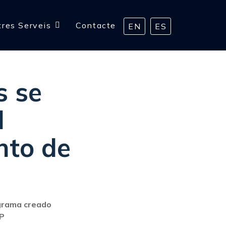
tres Serveis
Contacte
EN
ES
s se
l
nto de
ograma creado
GP