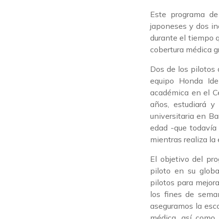
Este programa de 
japoneses y dos ind
durante el tiempo 
cobertura médica gr
Dos de los pilotos
equipo Honda Ide
académica en el C
años, estudiará y 
universitaria en B
edad -que todavía 
mientras realiza la
El objetivo del pr
piloto en su glob
pilotos para mejor
los fines de sema
aseguramos la escol
médica, así como 