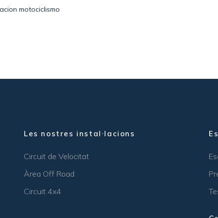
acion motociclismo
Les nostres instal·lacions
E
Circuit de Velocitat
Es
Àrea Off Road
Pr
Circuit 4x4
Te