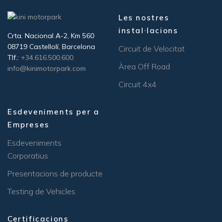
Les nostres
instal·lacions
Crta. Nacional A-2, Km 560
08719 Castellolí, Barcelona
Circuit de Velocitat
Tlf.:
+34.616.500.600
Àrea Off Road
info@kinimotorpark.com
Circuit 4x4
Esdeveniments per a
Empreses
Esdeveniments
Corporatius
Presentacions de producte
Testing de Vehicles
Certificacions