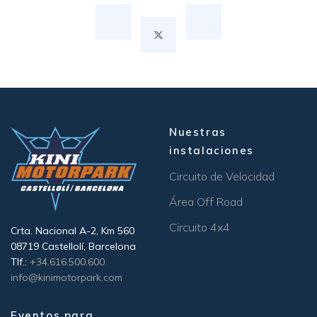
Nuestras
instalaciones
Circuito de Velocidad
Área Off Road
Circuito 4x4
Crta. Nacional A-2, Km 560
08719 Castellolí, Barcelona
Tlf.:
+34.616.500.600
info@kinimotorpark.com
Eventos para