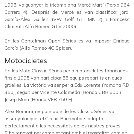
1995, va guanyar la tricampiona Mercè Martí (Porxo 964
Carrera 4). Després de Mercè es van classificar Jordi
García-Álex Guillen (VW Golf GTI MK 2) i Francesc
Climent (Alfa Romeo GTV 2000).
En les Gentelman Open Sèries es va imposar Enrique
García (Alfa Romeo 4C Spider).
Motocicletes
En les Moto Classic Sèries per a motocicletes fabricades
fins a 1995 van participar 55 equips repartits en dues
graelles. La victòria va ser per a Edu Lorente (Yamaha RD
350), seguit per Vicente Colomeda (Honda CBR 600 i
Josep Mora (Honda VFR 750 F).
Álex Romanì, responsable de les Classic Sèries va
assenyalar que “el Circuit Parcmotor s'adapta
perfectament a les necessitats de les nostres proves.
S'ha renovat per complet tant amb el reasfaltat, com en